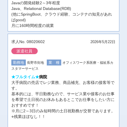
Javaの開発経験2～3年程度
Java、Relational Database(RDB)
(他にSpringBoot、クラウド経験、コンテナの知見があれ
ばgood)
月に160時間程度の就業
08020602
2026年5月22日
派遣社員
長野市街地
オフィスワーク系
医療・福祉系
カ
スタマーサービス
★フルタイム★
病院
大手病院の売店でレジ業務、商品補充、お客様の接客等で
す。
基本的には、平日勤務なので、サービス業や接客のお仕事
を希望で土日祝のお休みもあるとこでお仕事をしたい方に
おすすめです！
※月に2～3日のみ短時間の土日祝勤務が交替であります。
⋄残業ほぼなし！！